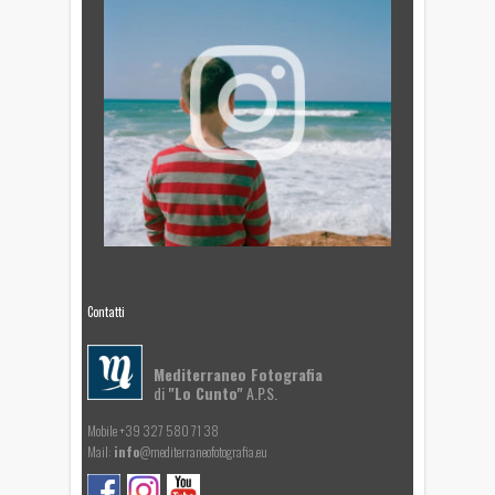
Contatti
Mediterraneo Fotografia
di
"Lo Cunto"
A.P.S.
Mobile +39 327 580 71 38
Mail:
info
@mediterraneofotografia.eu