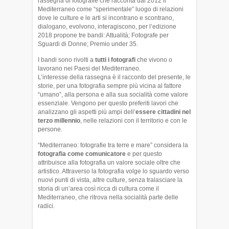
rassegna di fotografie che racconta dal 2012 il
Mediterraneo come “sperimentale” luogo di relazioni
dove le culture e le arti si incontrano e scontrano,
dialogano, evolvono, interagiscono, per l’edizione
2018 propone tre bandi: Attualità; Fotografe per
Sguardi di Donne; Premio under 35.
I bandi sono rivolti a
tutti i fotografi
che vivono o
lavorano nei Paesi del Mediterraneo.
L’interesse della rassegna è il racconto del presente, le
storie, per una fotografia sempre più vicina al fattore
“umano”, alla persona e alla sua socialità come valore
essenziale. Vengono per questo preferiti lavori che
analizzano gli aspetti più ampi dell’
essere cittadini nel
terzo millennio
, nelle relazioni con il territorio e con le
persone.
“Mediterraneo: fotografie tra terre e mare” considera la
fotografia come comunicatore
e per questo
attribuisce alla fotografia un valore sociale oltre che
artistico. Attraverso la fotografia volge lo sguardo verso
nuovi punti di vista, altre culture, senza tralasciare la
storia di un’area così ricca di cultura come il
Mediterraneo, che ritrova nella socialità parte delle
radici.