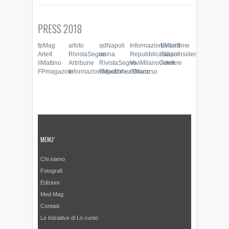
PRESS 2018
fpMag
aifoto
qdNapoli
InformazioniMarittime
Exibart
ArteIt
RivistaSegno
unina
RepubblicaNapoli
italianinsider
ilMattino
Artribune
RivistaSegno
ViviMilanoCorriere
ArteIt
FPmagazine
InformazioniMarittime
RepubblicaMilano
ilDiscorso
MENU’
Chi siamo
Fotografi
Edizioni
Med Mag
Contatti
Le Iniziative di Lo cunto