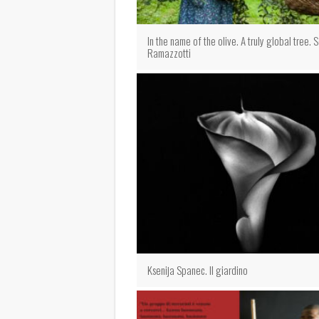
In the name of the olive. A truly global tree. 
Ramazzotti
Ksenija Spanec. Il giardino