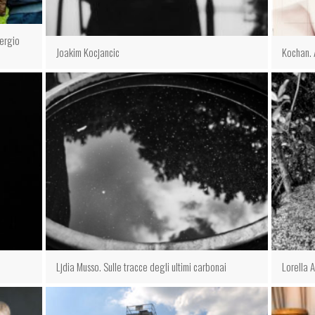
Sergio
Joakim Kocjancic
Kochan. 
Ljdia Musso. Sulle tracce degli ultimi carbonai
Lorella 