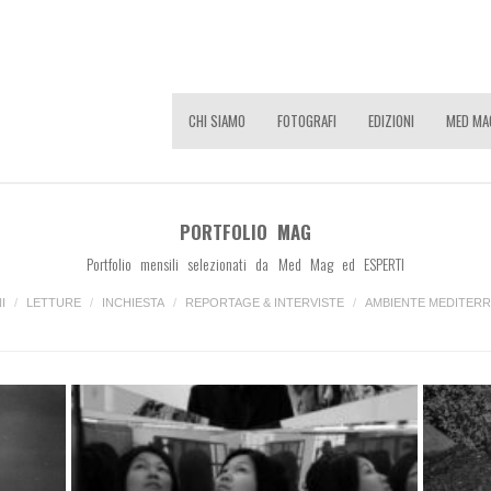
CHI SIAMO
FOTOGRAFI
EDIZIONI
MED MA
PORTFOLIO MAG
Portfolio mensili selezionati da Med Mag ed ESPERTI
I
/
LETTURE
/
INCHIESTA
/
REPORTAGE & INTERVISTE
/
AMBIENTE MEDITER