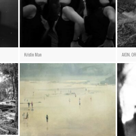
Kristin Man
AION. O