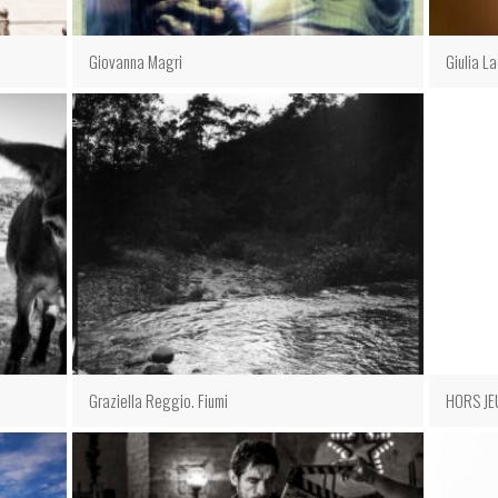
Giovanna Magri
Giulia L
Graziella Reggio. Fiumi
HORS JE