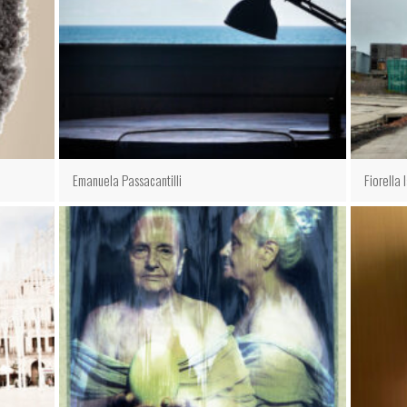
Emanuela Passacantilli
Fiorella