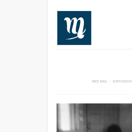
MED MAG
/
ESPOSIZION