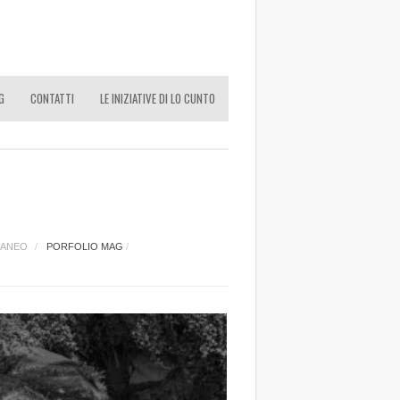
G
CONTATTI
LE INIZIATIVE DI LO CUNTO
RANEO
/
PORFOLIO MAG
/